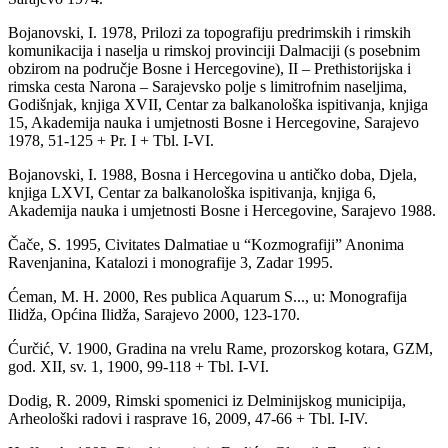
Bojanovski, I. 1978, Prilozi za topografiju predrimskih i rimskih
komunikacija i naselja u rimskoj provinciji Dalmaciji (s posebnim
obzirom na područje Bosne i Hercegovine), II – Prethistorijska i
rimska cesta Narona – Sarajevsko polje s limitrofnim naseljima,
Godišnjak, knjiga XVII, Centar za balkanološka ispitivanja, knjiga
15, Akademija nauka i umjetnosti Bosne i Hercegovine, Sarajevo
1978, 51-125 + Pr. I + Tbl. I-VI.
Bojanovski, I. 1988, Bosna i Hercegovina u antičko doba, Djela,
knjiga LXVI, Centar za balkanološka ispitivanja, knjiga 6,
Akademija nauka i umjetnosti Bosne i Hercegovine, Sarajevo 1988.
Čače, S. 1995, Civitates Dalmatiae u “Kozmografiji” Anonima
Ravenjanina, Katalozi i monografije 3, Zadar 1995.
Ćeman, M. H. 2000, Res publica Aquarum S..., u: Monografija
Ilidža, Općina Ilidža, Sarajevo 2000, 123-170.
Ćurčić, V. 1900, Gradina na vrelu Rame, prozorskog kotara, GZM,
god. XII, sv. 1, 1900, 99-118 + Tbl. I-VI.
Dodig, R. 2009, Rimski spomenici iz Delminijskog municipija,
Arheološki radovi i rasprave 16, 2009, 47-66 + Tbl. I-IV.