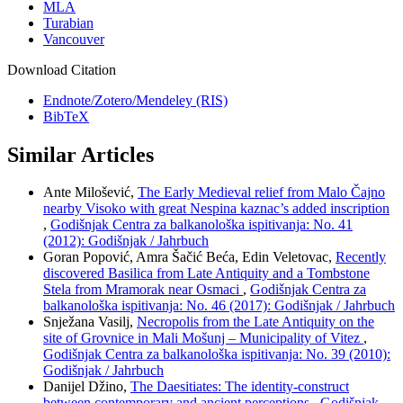
MLA
Turabian
Vancouver
Download Citation
Endnote/Zotero/Mendeley (RIS)
BibTeX
Similar Articles
Ante Milošević,
The Early Medieval relief from Malo Čajno
nearby Visoko with great Nespina kaznac’s added inscription
,
Godišnjak Centra za balkanološka ispitivanja: No. 41
(2012): Godišnjak / Jahrbuch
Goran Popović, Amra Šačić Beća, Edin Veletovac,
Recently
discovered Basilica from Late Antiquity and a Tombstone
Stela from Mramorak near Osmaci
,
Godišnjak Centra za
balkanološka ispitivanja: No. 46 (2017): Godišnjak / Jahrbuch
Snježana Vasilj,
Necropolis from the Late Antiquity on the
site of Grovnice in Mali Mošunj – Municipality of Vitez
,
Godišnjak Centra za balkanološka ispitivanja: No. 39 (2010):
Godišnjak / Jahrbuch
Danijel Džino,
The Daesitiates: The identity-construct
between contemporary and ancient perceptions
,
Godišnjak