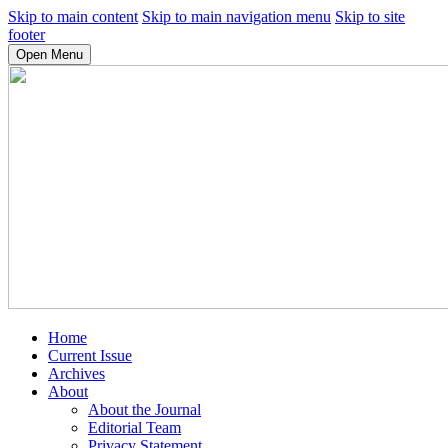
Skip to main content
Skip to main navigation menu
Skip to site
footer
Open Menu
Home
Current Issue
Archives
About
About the Journal
Editorial Team
Privacy Statement