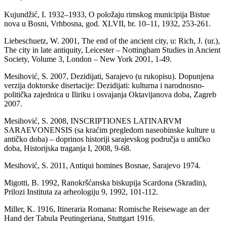
Kujundžić, I. 1932–1933, O položaju rimskog municipija Bistue
nova u Bosni, Vrhbosna, god. XLVII, br. 10–11, 1932, 253-261.
Liebeschuetz, W. 2001, The end of the ancient city, u: Rich, J. (ur.),
The city in late antiquity, Leicester – Nottingham Studies in Ancient
Society, Volume 3, London – New York 2001, 1-49.
Mesihović, S. 2007, Dezidijati, Sarajevo (u rukopisu). Dopunjena
verzija doktorske disertacije: Dezidijati: kulturna i narodnosno-
politička zajednica u Iliriku i osvajanja Oktavijanova doba, Zagreb
2007.
Mesihović, S. 2008, INSCRIPTIONES LATINARVM
SARAEVONENSIS (sa kraćim pregledom naseobinske kulture u
antičko doba) – doprinos historiji sarajevskog područja u antičko
doba, Historijska traganja I, 2008, 9-68.
Mesihović, S. 2011, Antiqui homines Bosnae, Sarajevo 1974.
Migotti, B. 1992, Ranokršćanska biskupija Scardona (Skradin),
Prilozi Instituta za arheologiju 9, 1992, 101-112.
Miller, K. 1916, Itineraria Romana: Romische Reisewage an der
Hand der Tabula Peutingeriana, Stuttgart 1916.