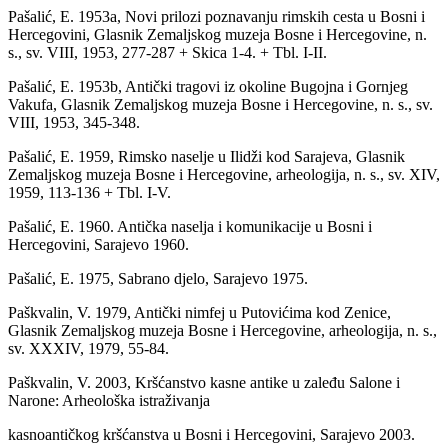
Pašalić, E. 1953a, Novi prilozi poznavanju rimskih cesta u Bosni i
Hercegovini, Glasnik Zemaljskog muzeja Bosne i Hercegovine, n.
s., sv. VIII, 1953, 277-287 + Skica 1-4. + Tbl. I-II.
Pašalić, E. 1953b, Antički tragovi iz okoline Bugojna i Gornjeg
Vakufa, Glasnik Zemaljskog muzeja Bosne i Hercegovine, n. s., sv.
VIII, 1953, 345-348.
Pašalić, E. 1959, Rimsko naselje u Ilidži kod Sarajeva, Glasnik
Zemaljskog muzeja Bosne i Hercegovine, arheologija, n. s., sv. XIV,
1959, 113-136 + Tbl. I-V.
Pašalić, E. 1960. Antička naselja i komunikacije u Bosni i
Hercegovini, Sarajevo 1960.
Pašalić, E. 1975, Sabrano djelo, Sarajevo 1975.
Paškvalin, V. 1979, Antički nimfej u Putovićima kod Zenice,
Glasnik Zemaljskog muzeja Bosne i Hercegovine, arheologija, n. s.,
sv. XXXIV, 1979, 55-84.
Paškvalin, V. 2003, Kršćanstvo kasne antike u zaleđu Salone i
Narone: Arheološka istraživanja
kasnoantičkog kršćanstva u Bosni i Hercegovini, Sarajevo 2003.