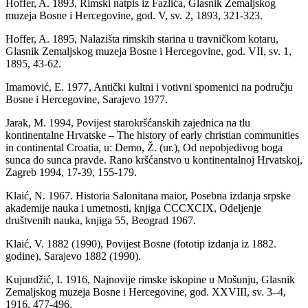
Hoffer, A. 1893, Rimski natpis iz Fazlića, Glasnik Zemaljskog
muzeja Bosne i Hercegovine, god. V, sv. 2, 1893, 321-323.
Hoffer, A. 1895, Nalazišta rimskih starina u travničkom kotaru,
Glasnik Zemaljskog muzeja Bosne i Hercegovine, god. VII, sv. 1,
1895, 43-62.
Imamović, E. 1977, Antički kultni i votivni spomenici na području
Bosne i Hercegovine, Sarajevo 1977.
Jarak, M. 1994, Povijest starokršćanskih zajednica na tlu
kontinentalne Hrvatske – The history of early christian communities
in continental Croatia, u: Demo, Ž. (ur.), Od nepobjedivog boga
sunca do sunca pravde. Rano kršćanstvo u kontinentalnoj Hrvatskoj,
Zagreb 1994, 17-39, 155-179.
Klaić, N. 1967. Historia Salonitana maior, Posebna izdanja srpske
akademije nauka i umetnosti, knjiga CCCXCIX, Odeljenje
društvenih nauka, knjiga 55, Beograd 1967.
Klaić, V. 1882 (1990), Povijest Bosne (fototip izdanja iz 1882.
godine), Sarajevo 1882 (1990).
Kujundžić, I. 1916, Najnovije rimske iskopine u Mošunju, Glasnik
Zemaljskog muzeja Bosne i Hercegovine, god. XXVIII, sv. 3–4,
1916, 477-496.