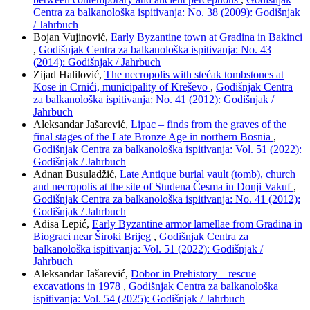
Centra za balkanološka ispitivanja: No. 38 (2009): Godišnjak
/ Jahrbuch
Bojan Vujinović,
Early Byzantine town at Gradina in Bakinci
,
Godišnjak Centra za balkanološka ispitivanja: No. 43
(2014): Godišnjak / Jahrbuch
Zijad Halilović,
The necropolis with stećak tombstones at
Kose in Crnići, municipality of Kreševo
,
Godišnjak Centra
za balkanološka ispitivanja: No. 41 (2012): Godišnjak /
Jahrbuch
Aleksandar Jašarević,
Lipac – finds from the graves of the
final stages of the Late Bronze Age in northern Bosnia
,
Godišnjak Centra za balkanološka ispitivanja: Vol. 51 (2022):
Godišnjak / Jahrbuch
Adnan Busuladžić,
Late Antique burial vault (tomb), church
and necropolis at the site of Studena Česma in Donji Vakuf
,
Godišnjak Centra za balkanološka ispitivanja: No. 41 (2012):
Godišnjak / Jahrbuch
Adisa Lepić,
Early Byzantine armor lamellae from Gradina in
Biograci near Široki Brijeg
,
Godišnjak Centra za
balkanološka ispitivanja: Vol. 51 (2022): Godišnjak /
Jahrbuch
Aleksandar Jašarević,
Dobor in Prehistory – rescue
excavations in 1978
,
Godišnjak Centra za balkanološka
ispitivanja: Vol. 54 (2025): Godišnjak / Jahrbuch