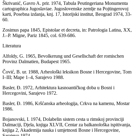
Škrivanić, Gavro A. prir. 1974, Tabula Peutingeriana Monumenta
cartographica Jugoslaviae. Jugoslovenske zemlje na Pojtingerovoj
karti, Posebna izdanja, knj. 17, Istorijski institut, Beograd 1974, 33-
60.
Zosimus papa 1845, Epistolae et decreta, in: Patrologia Latina, XX,
J.–P. Migne, Pariz 1845, col. 639-686.
Literatura
Alfoldy, G. 1965, Bevolkerung und Gesellschaft der romischen
Provinz Dalmatien, Budapest 1965.
Čović, B. ur. 1988, Arheološki leksikon Bosne i Hercegovine, Tom
I–III; Mape 1–4, Sarajevo 1988.
Basler, Đ. 1972, Arhitektura kasnoantičkog doba u Bosni i
Hercegovini, Sarajevo 1972.
Basler, Đ. 1986, Kršćanska arheologija, Crkva na kamenu, Mostar
1986.
Bojanovski, I. 1974, Dolabelin sistem cesta u rimskoj provinciji
Dalmaciji, Djela, knjiga XLVII, Centar za balkanološka ispitivanja,
knjiga 2, Akademija nauka i umjetnosti Bosne i Hercegovine,
Sarajevo 1974.