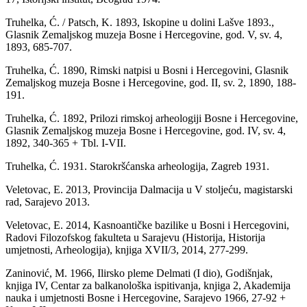
Truhelka, Ć. / Patsch, K. 1893, Iskopine u dolini Lašve 1893.,
Glasnik Zemaljskog muzeja Bosne i Hercegovine, god. V, sv. 4,
1893, 685-707.
Truhelka, Ć. 1890, Rimski natpisi u Bosni i Hercegovini, Glasnik
Zemaljskog muzeja Bosne i Hercegovine, god. II, sv. 2, 1890, 188-
191.
Truhelka, Ć. 1892, Prilozi rimskoj arheologiji Bosne i Hercegovine,
Glasnik Zemaljskog muzeja Bosne i Hercegovine, god. IV, sv. 4,
1892, 340-365 + Tbl. I-VII.
Truhelka, Ć. 1931. Starokršćanska arheologija, Zagreb 1931.
Veletovac, E. 2013, Provincija Dalmacija u V stoljeću, magistarski
rad, Sarajevo 2013.
Veletovac, E. 2014, Kasnoantičke bazilike u Bosni i Hercegovini,
Radovi Filozofskog fakulteta u Sarajevu (Historija, Historija
umjetnosti, Arheologija), knjiga XVII/3, 2014, 277-299.
Zaninović, M. 1966, Ilirsko pleme Delmati (I dio), Godišnjak,
knjiga IV, Centar za balkanološka ispitivanja, knjiga 2, Akademija
nauka i umjetnosti Bosne i Hercegovine, Sarajevo 1966, 27-92 +