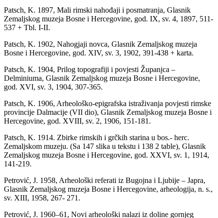
Patsch, K. 1897, Mali rimski nahođaji i posmatranja, Glasnik
Zemaljskog muzeja Bosne i Hercegovine, god. IX, sv. 4, 1897, 511-
537 + Tbl. I-II.
Patsch, K. 1902, Nahogjaji novca, Glasnik Zemaljskog muzeja
Bosne i Hercegovine, god. XIV, sv. 3, 1902, 391-438 + karta.
Patsch, K. 1904, Prilog topografiji i povjesti Županjca –
Delminiuma, Glasnik Zemaljskog muzeja Bosne i Hercegovine,
god. XVI, sv. 3, 1904, 307-365.
Patsch, K. 1906, Arheološko-epigrafska istraživanja povjesti rimske
provincije Dalmacije (VII dio), Glasnik Zemaljskog muzeja Bosne i
Hercegovine, god. XVIII, sv. 2, 1906, 151-181.
Patsch, K. 1914. Zbirke rimskih i grčkih starina u bos.- herc.
Zemaljskom muzeju. (Sa 147 slika u tekstu i 138 2 table), Glasnik
Zemaljskog muzeja Bosne i Hercegovine, god. XXVI, sv. 1, 1914,
141-219.
Petrović, J. 1958, Arheološki referati iz Bugojna i Ljubije – Japra,
Glasnik Zemaljskog muzeja Bosne i Hercegovine, arheologija, n. s.,
sv. XIII, 1958, 267- 271.
Petrović, J. 1960–61, Novi arheološki nalazi iz doline gornjeg