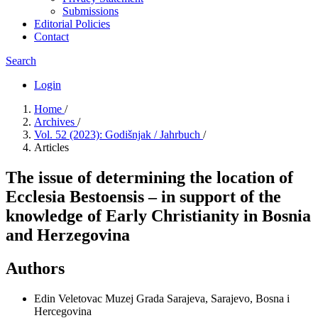
Submissions
Editorial Policies
Contact
Search
Login
Home
/
Archives
/
Vol. 52 (2023): Godišnjak / Jahrbuch
/
Articles
The issue of determining the location of
Ecclesia Bestoensis – in support of the
knowledge of Early Christianity in Bosnia
and Herzegovina
Authors
Edin Veletovac
Muzej Grada Sarajeva, Sarajevo, Bosna i
Hercegovina