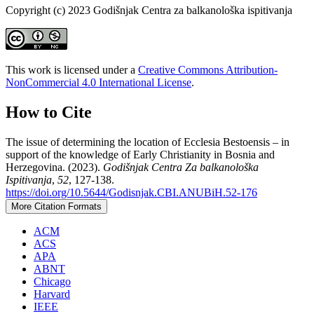
Copyright (c) 2023 Godišnjak Centra za balkanološka ispitivanja
This work is licensed under a
Creative Commons Attribution-
NonCommercial 4.0 International License
.
How to Cite
The issue of determining the location of Ecclesia Bestoensis – in
support of the knowledge of Early Christianity in Bosnia and
Herzegovina. (2023).
Godišnjak Centra Za balkanološka
Ispitivanja
,
52
, 127-138.
https://doi.org/10.5644/Godisnjak.CBI.ANUBiH.52-176
More Citation Formats
ACM
ACS
APA
ABNT
Chicago
Harvard
IEEE