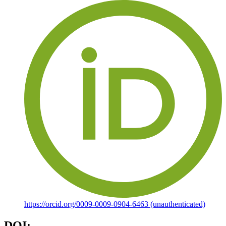
https://orcid.org/0009-0009-0904-6463 (unauthenticated)
DOI: