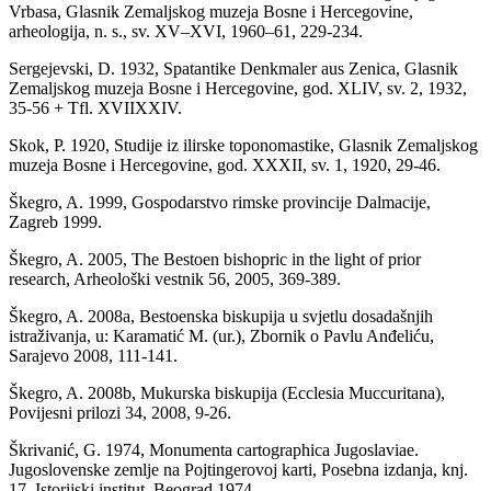
Vrbasa, Glasnik Zemaljskog muzeja Bosne i Hercegovine,
arheologija, n. s., sv. XV–XVI, 1960–61, 229-234.
Sergejevski, D. 1932, Spatantike Denkmaler aus Zenica, Glasnik
Zemaljskog muzeja Bosne i Hercegovine, god. XLIV, sv. 2, 1932,
35-56 + Tfl. XVIIXXIV.
Skok, P. 1920, Studije iz ilirske toponomastike, Glasnik Zemaljskog
muzeja Bosne i Hercegovine, god. XXXII, sv. 1, 1920, 29-46.
Škegro, A. 1999, Gospodarstvo rimske provincije Dalmacije,
Zagreb 1999.
Škegro, A. 2005, The Bestoen bishopric in the light of prior
research, Arheološki vestnik 56, 2005, 369-389.
Škegro, A. 2008a, Bestoenska biskupija u svjetlu dosadašnjih
istraživanja, u: Karamatić M. (ur.), Zbornik o Pavlu Anđeliću,
Sarajevo 2008, 111-141.
Škegro, A. 2008b, Mukurska biskupija (Ecclesia Muccuritana),
Povijesni prilozi 34, 2008, 9-26.
Škrivanić, G. 1974, Monumenta cartographica Jugoslaviae.
Jugoslovenske zemlje na Pojtingerovoj karti, Posebna izdanja, knj.
17, Istorijski institut, Beograd 1974.