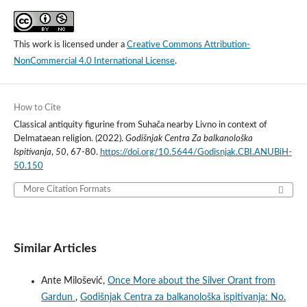
This work is licensed under a
Creative Commons Attribution-
NonCommercial 4.0 International License
.
How to Cite
Classical antiquity figurine from Suhača nearby Livno in context of
Delmataean religion. (2022).
Godišnjak Centra Za balkanološka
Ispitivanja
,
50
, 67-80.
https://doi.org/10.5644/Godisnjak.CBI.ANUBiH-
50.150
More Citation Formats
Similar Articles
Ante Milošević,
Once More about the Silver Orant from
Gardun
,
Godišnjak Centra za balkanološka ispitivanja: No.