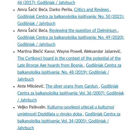
46 (2017): Godišnjak / Jahrbuch
Amra Šačić Beća, Darko Periša,
Critics and Reviews
,
Godišnjak Centra za balkanološka ispitivanja: No. 50 (2021):
Godišnjak / Jahrbuch
Amra Šačić Beća,
Reviewing the question of Delminium
,
Godišnjak Centra za balkanološka ispitivanja: No. 49 (2020):
Godišnjak / Jahrbuch
Martina Blečić Kavur, Wayne Powell, Aleksandar Jašarević,
The Cvrtkovci hoard in the context of the potential of the
Late Bronze Age hoards from Bosnia
,
Godišnjak Centra za
balkanološka ispitivanja: No. 48 (2019): Godišnjak /
Jahrbuch
Ante Milošević,
The silver orans from Gardun
,
Godišnjak
Centra za balkanološka ispitivanja: Vol. 36 (2007): Godišnjak
/ Jahrbuch
Veljko Paškvalin,
Kulturno-povijesni utjecaji u kulturnoj
umjetnosti Dezidijata u rimsko doba
,
Godišnjak Centra za
balkanološka ispitivanja: Vol. 34 (2005): Godišnjak /
Jahrbuch