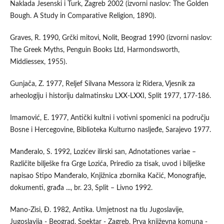
Naklada Jesenski i Turk, Zagreb 2002 (izvorni naslov: The Golden
Bough. A Study in Comparative Religion, 1890).
Graves, R. 1990, Grčki mitovi, Nolit, Beograd 1990 (izvorni naslov:
The Greek Myths, Penguin Books Ltd, Harmondsworth,
Middiessex, 1955).
Gunjača, Z. 1977, Reljef Silvana Messora iz Ridera, Vjesnik za
arheologiju i historiju dalmatinsku LXX-LXXI, Split 1977, 177-186.
Imamović, E. 1977, Antički kultni i votivni spomenici na području
Bosne i Hercegovine, Biblioteka Kulturno nasljeđe, Sarajevo 1977.
Manđeralo, S. 1992, Lozićev ilirski san, Adnotationes variae –
Različite bilješke fra Grge Lozića, Priredio za tisak, uvod i bilješke
napisao Stipo Manđeralo, Knjižnica zbornika Kačić, Monografije,
dokumenti, građa ..., br. 23, Split – Livno 1992.
Mano-Zisi, Đ. 1982, Antika. Umjetnost na tlu Jugoslavije,
Jugoslavija - Beograd, Spektar - Zagreb, Prva književna komuna -