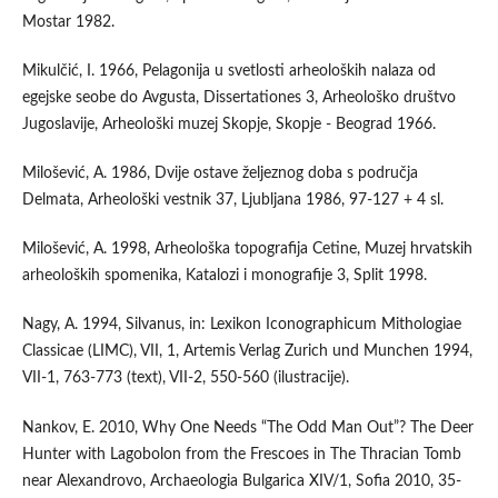
Mostar 1982.
Mikulčić, I. 1966, Pelagonija u svetlosti arheoloških nalaza od
egejske seobe do Avgusta, Dissertationes 3, Arheološko društvo
Jugoslavije, Arheološki muzej Skopje, Skopje - Beograd 1966.
Milošević, A. 1986, Dvije ostave željeznog doba s područja
Delmata, Arheološki vestnik 37, Ljubljana 1986, 97-127 + 4 sl.
Milošević, A. 1998, Arheološka topografija Cetine, Muzej hrvatskih
arheoloških spomenika, Katalozi i monografije 3, Split 1998.
Nagy, A. 1994, Silvanus, in: Lexikon Iconographicum Mithologiae
Classicae (LIMC), VII, 1, Artemis Verlag Zurich und Munchen 1994,
VII-1, 763-773 (text), VII-2, 550-560 (ilustracije).
Nankov, E. 2010, Why One Needs “The Odd Man Out”? The Deer
Hunter with Lagobolon from the Frescoes in The Thracian Tomb
near Alexandrovo, Archaeologia Bulgarica XIV/1, Sofia 2010, 35-