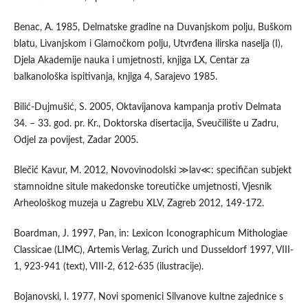
Benac, A. 1985, Delmatske gradine na Duvanjskom polju, Buškom
blatu, Livanjskom i Glamočkom polju, Utvrđena ilirska naselja (I),
Djela Akademije nauka i umjetnosti, knjiga LX, Centar za
balkanološka ispitivanja, knjiga 4, Sarajevo 1985.
Bilić-Dujmušić, S. 2005, Oktavijanova kampanja protiv Delmata
34. – 33. god. pr. Kr., Doktorska disertacija, Sveučilište u Zadru,
Odjel za povijest, Zadar 2005.
Blečić Kavur, M. 2012, Novovinodolski ≫lav≪: specifičan subjekt
stamnoidne situle makedonske toreutičke umjetnosti, Vjesnik
Arheološkog muzeja u Zagrebu XLV, Zagreb 2012, 149-172.
Boardman, J. 1997, Pan, in: Lexicon Iconographicum Mithologiae
Classicae (LIMC), Artemis Verlag, Zurich und Dusseldorf 1997, VIII-
1, 923-941 (text), VIII-2, 612-635 (ilustracije).
Bojanovski, I. 1977, Novi spomenici Silvanove kultne zajednice s