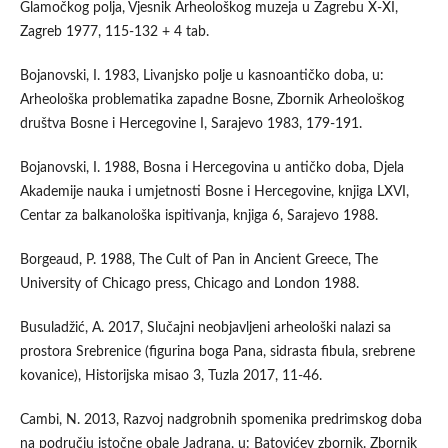
Glamočkog polja, Vjesnik Arheološkog muzeja u Zagrebu X-XI,
Zagreb 1977, 115-132 + 4 tab.
Bojanovski, I. 1983, Livanjsko polje u kasnoantičko doba, u:
Arheološka problematika zapadne Bosne, Zbornik Arheološkog
društva Bosne i Hercegovine I, Sarajevo 1983, 179-191.
Bojanovski, I. 1988, Bosna i Hercegovina u antičko doba, Djela
Akademije nauka i umjetnosti Bosne i Hercegovine, knjiga LXVI,
Centar za balkanološka ispitivanja, knjiga 6, Sarajevo 1988.
Borgeaud, P. 1988, The Cult of Pan in Ancient Greece, The
University of Chicago press, Chicago and London 1988.
Busuladžić, A. 2017, Slučajni neobjavljeni arheološki nalazi sa
prostora Srebrenice (figurina boga Pana, sidrasta fibula, srebrene
kovanice), Historijska misao 3, Tuzla 2017, 11-46.
Cambi, N. 2013, Razvoj nadgrobnih spomenika predrimskog doba
na području istočne obale Jadrana, u: Batovićev zbornik. Zbornik