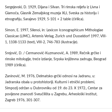
Sergejevski, D. 1929, Dijana i Silvan. Tri rimska reljefa iz Livna i
Glamoča, Glasnik Zemaljskog muzeja XLI, Sveska za historiju i
etnografiju, Sarajevo 1929, 5-101 + 2 table (ćirilica).
Simon, E. 1997, Silenoi, in: Lexicon Iconographicum Mithologiae
Classicae (LIMC), Artemis Verlag, Zurich und Dusseldorf 1997, VIII-
1, 1108-1133 (text), VIII-2, 746-783 (ilustracije).
Srejović, D. / Cermanović-Kuzmanović, A. 1989, Rečnik grčke i
rimske mitologije, treće izdanje, Srpska književna zadruga, Beograd
1989 (ćirilica).
Zaninović, M. 1976, Delmatsko-grčki odnosi na Jadranu, u:
Jadranska obala u protohistoriji. Kulturni i etnički problemi,
Simpozij održan u Dubrovniku od 19. do 23. X 1972., Centar za
povijesne znanosti Sveučilišta u Zagrebu, Arheološki institut,
Zagreb 1976, 301-307.