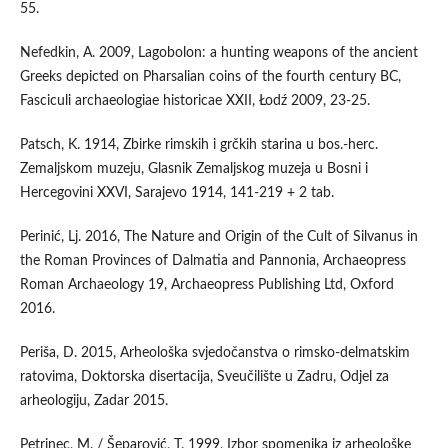
55.
Nefedkin, A. 2009, Lagobolon: a hunting weapons of the ancient
Greeks depicted on Pharsalian coins of the fourth century BC,
Fasciculi archaeologiae historicae XXII, Łodź 2009, 23-25.
Patsch, K. 1914, Zbirke rimskih i grčkih starina u bos.-herc.
Zemaljskom muzeju, Glasnik Zemaljskog muzeja u Bosni i
Hercegovini XXVI, Sarajevo 1914, 141-219 + 2 tab.
Perinić, Lj. 2016, The Nature and Origin of the Cult of Silvanus in
the Roman Provinces of Dalmatia and Pannonia, Archaeopress
Roman Archaeology 19, Archaeopress Publishing Ltd, Oxford
2016.
Periša, D. 2015, Arheološka svjedočanstva o rimsko-delmatskim
ratovima, Doktorska disertacija, Sveučilište u Zadru, Odjel za
arheologiju, Zadar 2015.
Petrinec, M. / Šeparović, T. 1999, Izbor spomenika iz arheološke