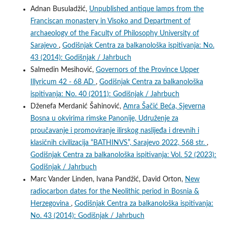
Adnan Busuladžić,
Unpublished antique lamps from the
Franciscan monastery in Visoko and Department of
archaeology of the Faculty of Philosophy University of
Sarajevo
,
Godišnjak Centra za balkanološka ispitivanja: No.
43 (2014): Godišnjak / Jahrbuch
Salmedin Mesihović,
Governors of the Province Upper
Illyricum 42 - 68 AD
,
Godišnjak Centra za balkanološka
ispitivanja: No. 40 (2011): Godišnjak / Jahrbuch
Dženefa Merdanić Šahinović,
Amra Šačić Beća, Sjeverna
Bosna u okvirima rimske Panonije, Udruženje za
proučavanje i promoviranje ilirskog naslijeđa i drevnih i
klasičnih civilizacija “BATHINVS”, Sarajevo 2022, 568 str.
,
Godišnjak Centra za balkanološka ispitivanja: Vol. 52 (2023):
Godišnjak / Jahrbuch
Marc Vander Linden, Ivana Pandžić, David Orton,
New
radiocarbon dates for the Neolithic period in Bosnia &
Herzegovina
,
Godišnjak Centra za balkanološka ispitivanja:
No. 43 (2014): Godišnjak / Jahrbuch