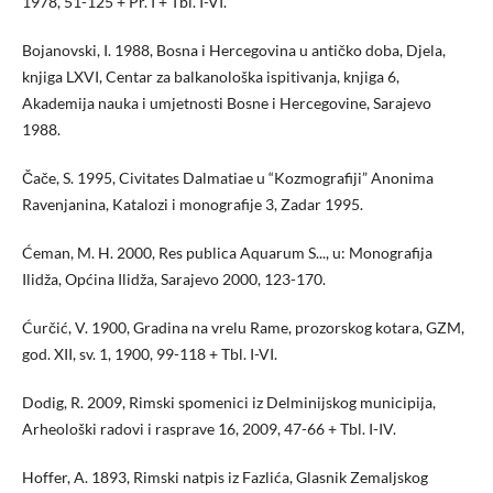
1978, 51-125 + Pr. I + Tbl. I-VI.
Bojanovski, I. 1988, Bosna i Hercegovina u antičko doba, Djela,
knjiga LXVI, Centar za balkanološka ispitivanja, knjiga 6,
Akademija nauka i umjetnosti Bosne i Hercegovine, Sarajevo
1988.
Čače, S. 1995, Civitates Dalmatiae u “Kozmografiji” Anonima
Ravenjanina, Katalozi i monografije 3, Zadar 1995.
Ćeman, M. H. 2000, Res publica Aquarum S..., u: Monografija
Ilidža, Općina Ilidža, Sarajevo 2000, 123-170.
Ćurčić, V. 1900, Gradina na vrelu Rame, prozorskog kotara, GZM,
god. XII, sv. 1, 1900, 99-118 + Tbl. I-VI.
Dodig, R. 2009, Rimski spomenici iz Delminijskog municipija,
Arheološki radovi i rasprave 16, 2009, 47-66 + Tbl. I-IV.
Hoffer, A. 1893, Rimski natpis iz Fazlića, Glasnik Zemaljskog