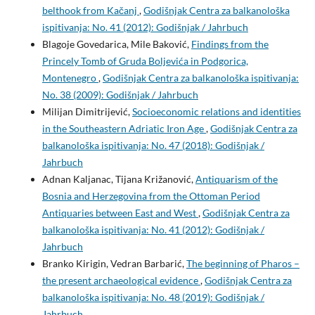
belthook from Kačanj
,
Godišnjak Centra za balkanološka
ispitivanja: No. 41 (2012): Godišnjak / Jahrbuch
Blagoje Govedarica, Mile Baković,
Findings from the
Princely Tomb of Gruda Boljevića in Podgorica,
Montenegro
,
Godišnjak Centra za balkanološka ispitivanja:
No. 38 (2009): Godišnjak / Jahrbuch
Milijan Dimitrijević,
Socioeconomic relations and identities
in the Southeastern Adriatic Iron Age
,
Godišnjak Centra za
balkanološka ispitivanja: No. 47 (2018): Godišnjak /
Jahrbuch
Adnan Kaljanac, Tijana Križanović,
Antiquarism of the
Bosnia and Herzegovina from the Ottoman Period
Antiquaries between East and West
,
Godišnjak Centra za
balkanološka ispitivanja: No. 41 (2012): Godišnjak /
Jahrbuch
Branko Kirigin, Vedran Barbarić,
The beginning of Pharos –
the present archaeological evidence
,
Godišnjak Centra za
balkanološka ispitivanja: No. 48 (2019): Godišnjak /
Jahrbuch