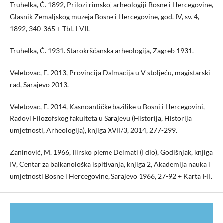
Truhelka, Ć. 1892, Prilozi rimskoj arheologiji Bosne i Hercegovine,
Glasnik Zemaljskog muzeja Bosne i Hercegovine, god. IV, sv. 4,
1892, 340-365 + Tbl. I-VII.
Truhelka, Ć. 1931. Starokršćanska arheologija, Zagreb 1931.
Veletovac, E. 2013, Provincija Dalmacija u V stoljeću, magistarski
rad, Sarajevo 2013.
Veletovac, E. 2014, Kasnoantičke bazilike u Bosni i Hercegovini,
Radovi Filozofskog fakulteta u Sarajevu (Historija, Historija
umjetnosti, Arheologija), knjiga XVII/3, 2014, 277-299.
Zaninović, M. 1966, Ilirsko pleme Delmati (I dio), Godišnjak, knjiga
IV, Centar za balkanološka ispitivanja, knjiga 2, Akademija nauka i
umjetnosti Bosne i Hercegovine, Sarajevo 1966, 27-92 + Karta I-II.