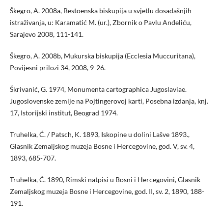
Škegro, A. 2008a, Bestoenska biskupija u svjetlu dosadašnjih
istraživanja, u: Karamatić M. (ur.), Zbornik o Pavlu Anđeliću,
Sarajevo 2008, 111-141.
Škegro, A. 2008b, Mukurska biskupija (Ecclesia Muccuritana),
Povijesni prilozi 34, 2008, 9-26.
Škrivanić, G. 1974, Monumenta cartographica Jugoslaviae.
Jugoslovenske zemlje na Pojtingerovoj karti, Posebna izdanja, knj.
17, Istorijski institut, Beograd 1974.
Truhelka, Ć. / Patsch, K. 1893, Iskopine u dolini Lašve 1893.,
Glasnik Zemaljskog muzeja Bosne i Hercegovine, god. V, sv. 4,
1893, 685-707.
Truhelka, Ć. 1890, Rimski natpisi u Bosni i Hercegovini, Glasnik
Zemaljskog muzeja Bosne i Hercegovine, god. II, sv. 2, 1890, 188-
191.