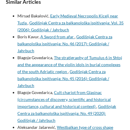
Similar Articles
Mirsad Bakalović,
Early Medieval Necropolis Kicelj near
Tuzla
,
Godišnjak Centra za balkanološka ispitivanja: Vol. 35
(2006): Godišnjak / Jahrbuch
Boris Kavur,
A Sword from afar
,
Godišnjak Centra za
balkanološka ispitivanja: No. 46 (2017): Godišnjak /
Jahrbuch
Blagoje Govedarica,
The stratigraphy of Tumulus 6 in Shtoj
and the appearance of the violin idols in burial complexes
of the south Adriatic region
,
Godišnjak Centra za
balkanološka ispitivanja: No. 45 (2016): Godišnjak /
Jahrbuch
Blagoje Govedarica,
Cult chariot from Glasinac
(circumstances of discovery, scientific and historical
importance, cultural and historical context)
,
Godišnjak
Centra za balkanološka ispitivanja: No. 49 (2020):
Godišnjak / Jahrbuch
Aleksandar Jašarević,
Westbalkan type of cross shape