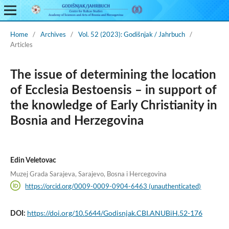
Home
/
Archives
/
Vol. 52 (2023): Godišnjak / Jahrbuch
/
Articles
The issue of determining the location
of Ecclesia Bestoensis – in support of
the knowledge of Early Christianity in
Bosnia and Herzegovina
Edin Veletovac
Muzej Grada Sarajeva, Sarajevo, Bosna i Hercegovina
https://orcid.org/0009-0009-0904-6463 (unauthenticated)
https://doi.org/10.5644/Godisnjak.CBI.ANUBiH.52-176
DOI: