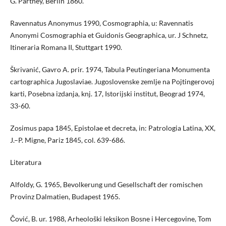
G. Parthey, Berlin 1860.
Ravennatus Anonymus 1990, Cosmographia, u: Ravennatis
Anonymi Cosmographia et Guidonis Geographica, ur. J Schnetz,
Itineraria Romana II, Stuttgart 1990.
Škrivanić, Gavro A. prir. 1974, Tabula Peutingeriana Monumenta
cartographica Jugoslaviae. Jugoslovenske zemlje na Pojtingerovoj
karti, Posebna izdanja, knj. 17, Istorijski institut, Beograd 1974,
33-60.
Zosimus papa 1845, Epistolae et decreta, in: Patrologia Latina, XX,
J.–P. Migne, Pariz 1845, col. 639-686.
Literatura
Alfoldy, G. 1965, Bevolkerung und Gesellschaft der romischen
Provinz Dalmatien, Budapest 1965.
Čović, B. ur. 1988, Arheološki leksikon Bosne i Hercegovine, Tom