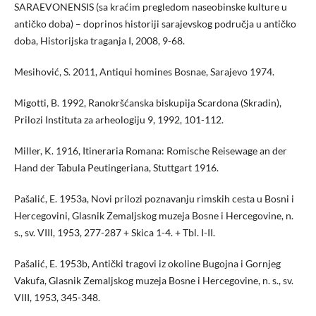
SARAEVONENSIS (sa kraćim pregledom naseobinske kulture u
antičko doba) – doprinos historiji sarajevskog područja u antičko
doba, Historijska traganja I, 2008, 9-68.
Mesihović, S. 2011, Antiqui homines Bosnae, Sarajevo 1974.
Migotti, B. 1992, Ranokršćanska biskupija Scardona (Skradin),
Prilozi Instituta za arheologiju 9, 1992, 101-112.
Miller, K. 1916, Itineraria Romana: Romische Reisewage an der
Hand der Tabula Peutingeriana, Stuttgart 1916.
Pašalić, E. 1953a, Novi prilozi poznavanju rimskih cesta u Bosni i
Hercegovini, Glasnik Zemaljskog muzeja Bosne i Hercegovine, n.
s., sv. VIII, 1953, 277-287 + Skica 1-4. + Tbl. I-II.
Pašalić, E. 1953b, Antički tragovi iz okoline Bugojna i Gornjeg
Vakufa, Glasnik Zemaljskog muzeja Bosne i Hercegovine, n. s., sv.
VIII, 1953, 345-348.