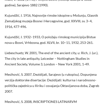
godine), Sarajevo 1882 (1990).
Kujundžić, I. 1916, Najnovije rimske iskopine u Mošunju, Glasnik
Zemaljskog muzeja Bosne i Hercegovine, god. XXVIII, sv. 3–4,
1916, 477-496.
Kujundžić, I. 1932–1933, O položaju rimskog municipija Bistue
nova u Bosni, Vrhbosna, god. XLVII, br. 10–11, 1932, 253-261.
Liebeschuetz, W. 2001, The end of the ancient city, u: Rich, J. (ur.),
The city in late antiquity, Leicester – Nottingham Studies in
Ancient Society, Volume 3, London – New York 2001, 1-49.
Mesihović, S. 2007, Dezidijati, Sarajevo (u rukopisu). Dopunjena
verzija doktorske disertacije: Dezidijati: kulturna i narodnosno-
politička zajednica u Iliriku i osvajanja Oktavijanova doba, Zagreb
2007.
Mesihović, S. 2008, INSCRIPTIONES LATINARVM