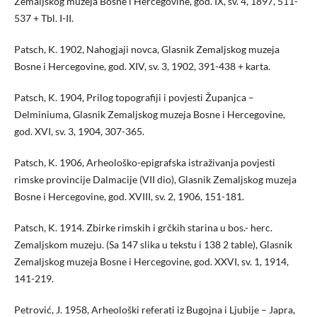
Zemaljskog muzeja Bosne i Hercegovine, god. IX, sv. 4, 1897, 511-
537 + Tbl. I-II.
Patsch, K. 1902, Nahogjaji novca, Glasnik Zemaljskog muzeja
Bosne i Hercegovine, god. XIV, sv. 3, 1902, 391-438 + karta.
Patsch, K. 1904, Prilog topografiji i povjesti Županjca –
Delminiuma, Glasnik Zemaljskog muzeja Bosne i Hercegovine,
god. XVI, sv. 3, 1904, 307-365.
Patsch, K. 1906, Arheološko-epigrafska istraživanja povjesti
rimske provincije Dalmacije (VII dio), Glasnik Zemaljskog muzeja
Bosne i Hercegovine, god. XVIII, sv. 2, 1906, 151-181.
Patsch, K. 1914. Zbirke rimskih i grčkih starina u bos.- herc.
Zemaljskom muzeju. (Sa 147 slika u tekstu i 138 2 table), Glasnik
Zemaljskog muzeja Bosne i Hercegovine, god. XXVI, sv. 1, 1914,
141-219.
Petrović, J. 1958, Arheološki referati iz Bugojna i Ljubije – Japra,