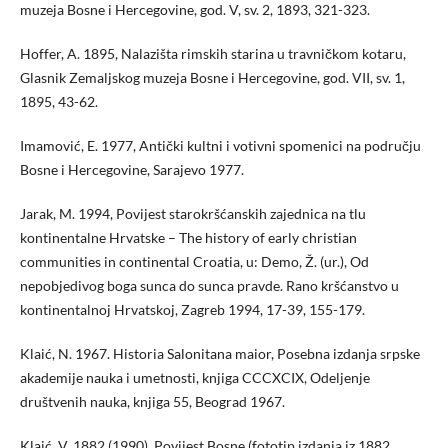
muzeja Bosne i Hercegovine, god. V, sv. 2, 1893, 321-323.
Hoffer, A. 1895, Nalazišta rimskih starina u travničkom kotaru,
Glasnik Zemaljskog muzeja Bosne i Hercegovine, god. VII, sv. 1,
1895, 43-62.
Imamović, E. 1977, Antički kultni i votivni spomenici na području
Bosne i Hercegovine, Sarajevo 1977.
Jarak, M. 1994, Povijest starokršćanskih zajednica na tlu
kontinentalne Hrvatske – The history of early christian
communities in continental Croatia, u: Demo, Ž. (ur.), Od
nepobjedivog boga sunca do sunca pravde. Rano kršćanstvo u
kontinentalnoj Hrvatskoj, Zagreb 1994, 17-39, 155-179.
Klaić, N. 1967. Historia Salonitana maior, Posebna izdanja srpske
akademije nauka i umetnosti, knjiga CCCXCIX, Odeljenje
društvenih nauka, knjiga 55, Beograd 1967.
Klaić, V. 1882 (1990), Povijest Bosne (fototip izdanja iz 1882.