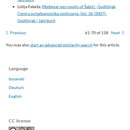
Lidija Fekeža,
Medieval necropolis of Šabići
,
Godišnjak
Centra za balkanološka ispitivanja: Vol. 36 (2007):
Godišnjak / Jahrbuch
Previous
61-70 of 118
Next
You may also
start an advanced similarity search
for this article.
Language
bosanski
Deutsch
English
CC license